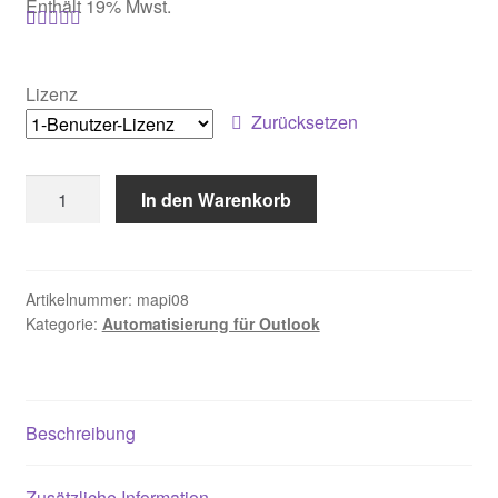
Enthält 19% Mwst.
bis
Bewertet mit
1
€2.499,00
5.00
von 5,
Lizenz
basierend auf
Zurücksetzen
Kundenbewe
rtung
Print
In den Warenkorb
Tools
fuer
Outlook
[Digital]
Artikelnummer:
mapi08
Kategorie:
Automatisierung für Outlook
Menge
Beschreibung
Zusätzliche Information