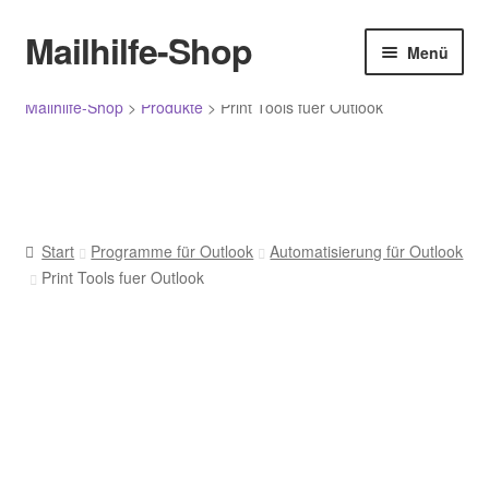
Menü
Mailhilfe-Shop
Zur
Zum
Menü
Navigation
Inhalt
springen
springen
Start
Mailhilfe-Shop
>
Produkte
>
Print Tools fuer Outlook
Allgemeine Geschäftsbedingungen
Bestellung bestätigen und absenden
Start
Programme für Outlook
Automatisierung für Outlook
Bewertungen
Print Tools fuer Outlook
Datenschutz
Ihr Konto
Im Angebot