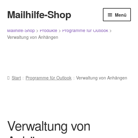
Menü
Mailhilfe-Shop
Zur
Zum
Menü
Navigation
Inhalt
springen
springen
Start
Mailhilfe-Shop
>
Produkte
>
Programme für Outlook
>
Verwaltung von Anhängen
Allgemeine Geschäftsbedingungen
Bestellung bestätigen und absenden
Start
Programme für Outlook
Verwaltung von Anhängen
Bewertungen
Datenschutz
Ihr Konto
Verwaltung von
Im Angebot