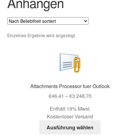
Anhängen
Impressum
Kasse
Einzelnes Ergebnis wird angezeigt
Kasse
Kontaktformular
Mein Konto
Attachments Processor fuer Outlook
Richtlinie für Rückerstattungen und Rückgaben
Preisspanne:
€
46,41
–
€
3.248,70
€46,41
Übersicht
Enthält 19% Mwst.
bis
Kostenloser Versand
€3.248,70
Versand & Lieferung
Dieses
Ausführung wählen
Produkt
Vertrag widerrufen
weist