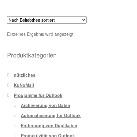
mehrere
Warenkorb
Varianten
auf.
Die
Warenkorb
Einzelnes Ergebnis wird angezeigt
Optionen
können
Widerrufsbelehrung
auf
Produktkategorien
der
Widerrufsbelehrung Waren + dig. Inhalte
Produktseite
nützliches
gewählt
Zahlungsmöglichkeiten
werden
KuNoMail
Programme für Outlook
Archivierung von Daten
Automatisierung für Outlook
Entfernung von Duplikaten
Produktivität von Outlook