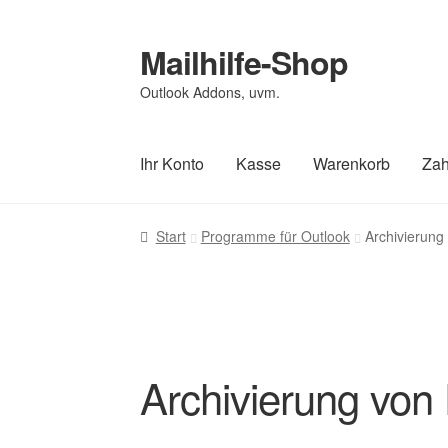
Menü
Mailhilfe-Shop
Zur
Zum
Navigation
Inhalt
Outlook Addons, uvm.
Mailhilfe-Shop
>
Produkte
>
Programme für Outl
springen
springen
Ihr Konto
Kasse
Warenkorb
Zah
Start
Allgemeine Geschäftsbedingungen
Bes
Start
Programme für Outlook
Archivierung
Ihr Konto
Im Angebot
Impressum
Kasse
Kass
Richtlinie für Rückerstattungen und Rückg
Archivierung von
Warenkorb
Widerrufsbelehrung
Widerrufsbel