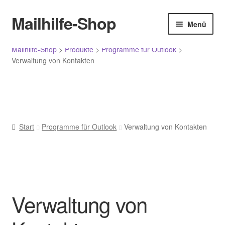
Menü
Mailhilfe-Shop
Zur
Zum
Menü
Navigation
Inhalt
springen
springen
Start
Mailhilfe-Shop
>
Produkte
>
Programme für Outlook
>
Verwaltung von Kontakten
Allgemeine Geschäftsbedingungen
Bestellung bestätigen und absenden
Start
Programme für Outlook
Verwaltung von Kontakten
Bewertungen
Datenschutz
Ihr Konto
Verwaltung von
Im Angebot