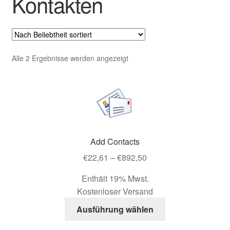
Kontakten
Impressum
Kasse
Nach
Alle 2 Ergebnisse werden angezeigt
Kasse
Beliebtheit
sortiert
Kontaktformular
Mein Konto
Add Contacts
Richtlinie für Rückerstattungen und Rückgaben
Preisspanne:
€
22,61
–
€
892,50
€22,61
Übersicht
Enthält 19% Mwst.
bis
Kostenloser Versand
€892,50
Versand & Lieferung
Dieses
Ausführung wählen
Produkt
Vertrag widerrufen
weist