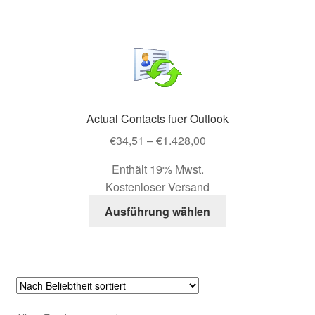
mehrere
Warenkorb
Varianten
auf.
Die
Warenkorb
Optionen
können
Widerrufsbelehrung
Actual Contacts fuer Outlook
auf
Preisspanne:
der
€
34,51
–
€
1.428,00
Widerrufsbelehrung Waren + dig. Inhalte
€34,51
Produktseite
Enthält 19% Mwst.
bis
gewählt
Zahlungsmöglichkeiten
Kostenloser Versand
€1.428,00
werden
Dieses
Ausführung wählen
Produkt
weist
mehrere
Varianten
auf.
Die