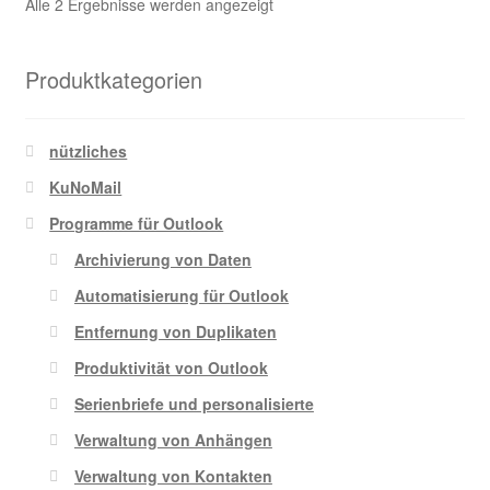
Nach
Alle 2 Ergebnisse werden angezeigt
Optionen
Beliebtheit
können
sortiert
auf
Produktkategorien
der
Produktseite
nützliches
gewählt
werden
KuNoMail
Programme für Outlook
Archivierung von Daten
Automatisierung für Outlook
Entfernung von Duplikaten
Produktivität von Outlook
Serienbriefe und personalisierte
Verwaltung von Anhängen
Verwaltung von Kontakten