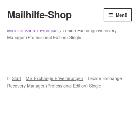
Menü
Mailhilfe-Shop
Zur
Zum
Menü
Navigation
Inhalt
springen
springen
Start
Mailhilfe-Shop
>
Produkte
>
Lepide Exchange Recovery
Manager (Professional Edition) Single
Allgemeine Geschäftsbedingungen
Bestellung bestätigen und absenden
Start
MS-Exchange Erweiterungen
Lepide Exchange
Bewertungen
Recovery Manager (Professional Edition) Single
Datenschutz
Ihr Konto
Im Angebot