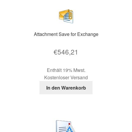
mehrere
Varianten
auf.
Die
Optionen
Attachment Save for Exchange
können
auf
€
546,21
der
Produktseite
gewählt
Enthält 19% Mwst.
werden
Kostenloser Versand
In den Warenkorb