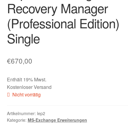
Recovery Manager
Warenkorb
(Professional Edition)
Warenkorb
Single
Widerrufsbelehrung
€
670,00
Widerrufsbelehrung Waren + dig. Inhalte
Zahlungsmöglichkeiten
Enthält 19% Mwst.
Kostenloser Versand
Nicht vorrätig
Artikelnummer:
lep2
Kategorie:
MS-Exchange Erweiterungen