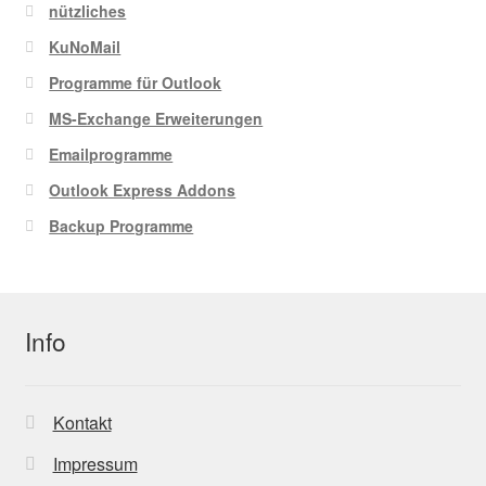
auf
nützliches
der
KuNoMail
Produktseite
Programme für Outlook
gewählt
werden
MS-Exchange Erweiterungen
Emailprogramme
Outlook Express Addons
Backup Programme
Info
Kontakt
Impressum