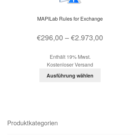
MAPILab Rules for Exchange
Preisspann
€
296,00
–
€
2.973,00
€296,00
Enthält 19% Mwst.
bis
Kostenloser Versand
€2.973,00
Dieses
Ausführung wählen
Produkt
weist
mehrere
Varianten
auf.
Die
Produktkategorien
Optionen
können