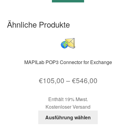
Ähnliche Produkte
MAPILab POP3 Connector for Exchange
Preisspanne
€
105,00
–
€
546,00
€105,00
Enthält 19% Mwst.
bis
Kostenloser Versand
€546,00
Dieses
Ausführung wählen
Produkt
weist