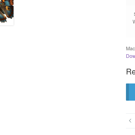
️
W
Mach
Down
Re