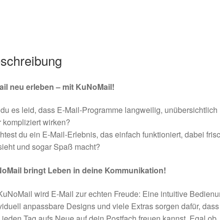
schreibung
ail neu erleben – mit KuNoMail!
 du es leid, dass E-Mail-Programme langweilig, unübersichtlich
 kompliziert wirken?
test du ein E-Mail-Erlebnis, das einfach funktioniert, dabei fris
sieht und sogar Spaß macht?
oMail bringt Leben in deine Kommunikation!
KuNoMail wird E-Mail zur echten Freude: Eine intuitive Bedienu
viduell anpassbare Designs und viele Extras sorgen dafür, dass
 jeden Tag aufs Neue auf dein Postfach freuen kannst. Egal ob