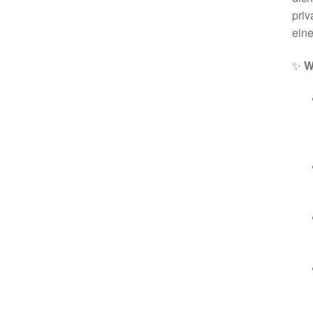
priv
eine
✨
W