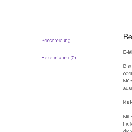
Be
Beschreibung
E-M
Rezensionen (0)
Bist
oder
Möch
aus
KuN
Mit 
indi
dich