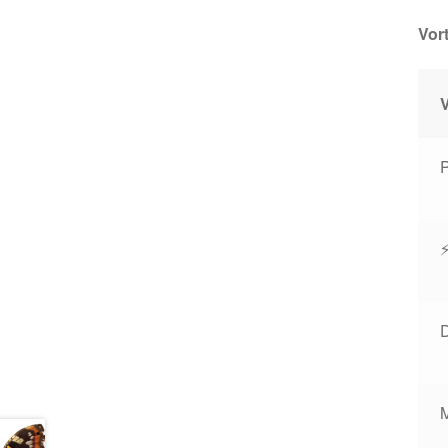
Vort
V
P
⚡
D